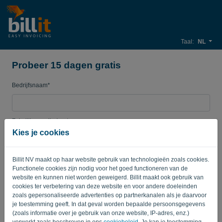
Taal:
NL
Probeer 15 dagen gratis
Bedrijfsnaam*
Zakelijk e-mailadres*
Kies je cookies
Wachtwoord
Billit NV maakt op haar website gebruik van technologieën zoals cookies.
Functionele cookies zijn nodig voor het goed functioneren van de
website en kunnen niet worden geweigerd. Billit maakt ook gebruik van
cookies ter verbetering van deze website en voor andere doeleinden
Land
zoals gepersonaliseerde advertenties op partnerkanalen als je daarvoor
je toestemming geeft. In dat geval worden bepaalde persoonsgegevens
(zoals informatie over je gebruik van onze website, IP-adres, enz.)
verwerkt zoals beschreven in ons
cookiebeleid
. Je kan je toestemming