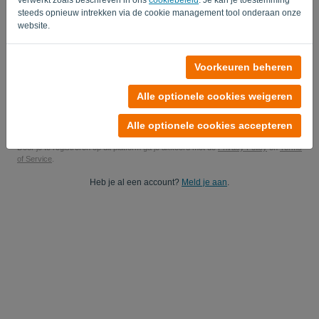
steeds opnieuw intrekken via de cookie management tool onderaan onze
Ja, je mag mij productupdates sturen..
website.
Ja, je mag mij marketingupdates sturen.
Voorkeuren beheren
Start je gratis proefperiode
Alle optionele cookies weigeren
Geen creditcard nodig
Je zit nergens aan vast! 100% vrijblijvend
Je gegevens zijn 100% veilig
Alle optionele cookies accepteren
Door je te registreren op dit platform ga je akkoord met de
Privacy Policy
en
Terms
of Service
.
Heb je al een account?
Meld je aan
.