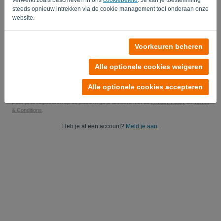
steeds opnieuw intrekken via de cookie management tool onderaan onze
Ja, je mag mij productupdates sturen..
website.
Ja, je mag mij marketingupdates sturen.
Voorkeuren beheren
Start je gratis proefperiode
Alle optionele cookies weigeren
Geen kredietkaart nodig
Je bent tot niets verplicht! 100% vrijblijvend
Je gegevens zijn 100% veilig
Alle optionele cookies accepteren
Door je te registreren op dit platform ga je akkoord met de
Privacy Policy
en
Terms
& Conditions
.
Heb je al een account?
Meld je aan
.