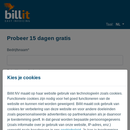
Taal:
NL
Probeer 15 dagen gratis
Bedrijfsnaam*
Zakelijk e-mailadres*
Kies je cookies
Wachtwoord
Billit NV maakt op haar website gebruik van technologieën zoals cookies.
Functionele cookies zijn nodig voor het goed functioneren van de
website en kunnen niet worden geweigerd. Billit maakt ook gebruik van
cookies ter verbetering van deze website en voor andere doeleinden
Land
zoals gepersonaliseerde advertenties op partnerkanalen als je daarvoor
je toestemming geeft. In dat geval worden bepaalde persoonsgegevens
(zoals informatie over je gebruik van onze website, IP-adres, enz.)
verwerkt zoals beschreven in ons
cookiebeleid
. Je kan je toestemming