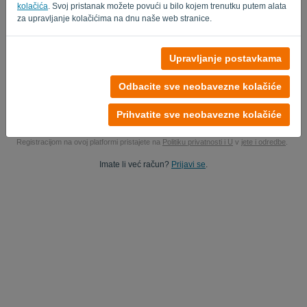
kolačića
. Svoj pristanak možete povući u bilo kojem trenutku putem alata
Da, možete proučavati moje podatke o proizvodu..
za upravljanje kolačićima na dnu naše web stranice.
Da, možete mi poslati marketinške novosti.
Upravljanje postavkama
Započnite svoju besplatnu probnu verziju
Odbacite sve neobavezne kolačiće
Kreditna kartica nije potrebna
Nema vezanih žica! 100% bez obveza
Prihvatite sve neobavezne kolačiće
Vaši podaci su 100% sigurni
Registracijom na ovoj platformi pristajete na
Politiku privatnosti i U
v
jete i odredbe
.
Imate li već račun?
Prijavi se
.