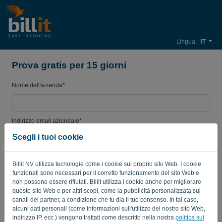
Lingua:
IT
Prova gratis per 15 giorni
Nome dell'azienda*
Indirizzo email aziendale*
Scegli i tuoi cookie
Password
Billit NV utilizza tecnologie come i cookie sul proprio sito Web. I cookie
funzionali sono necessari per il corretto funzionamento del sito Web e
non possono essere rifiutati. Billit utilizza i cookie anche per migliorare
questo sito Web e per altri scopi, come la pubblicità personalizzata sui
Paese
canali dei partner, a condizione che tu dia il tuo consenso. In tal caso,
alcuni dati personali (come informazioni sull'utilizzo del nostro sito Web,
indirizzo IP, ecc.) vengono trattati come descritto nella nostra
politica sui