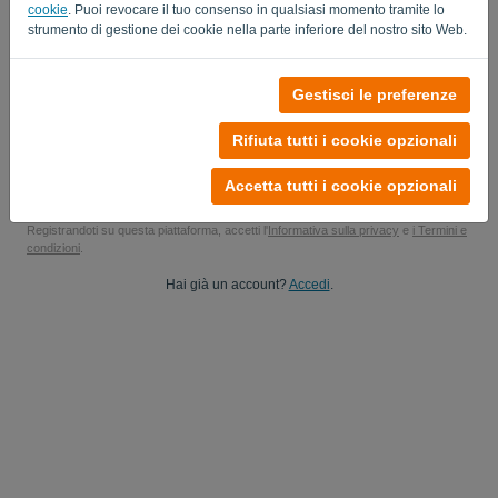
cookie
. Puoi revocare il tuo consenso in qualsiasi momento tramite lo
Sì, potrebbe inviare gli aggiornamenti del mio prodotto..
strumento di gestione dei cookie nella parte inferiore del nostro sito Web.
Sì, puoi inviarmi aggiornamenti di marketing.
Gestisci le preferenze
Inizia la tua prova gratuita
Rifiuta tutti i cookie opzionali
Carta di credito non richiesta
Senza vincoli! 100% senza impegno
Accetta tutti i cookie opzionali
I tuoi dati sono sicuri al 100%
Registrandoti su questa piattaforma, accetti l'
Informativa sulla privacy
e
i Termini e
condizioni
.
Hai già un account?
Accedi
.