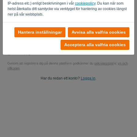
IP-adress etc.) enligt beskrivningen i vår
cookiepolicy
. Du kan när som
Ja, du kan skicka mina produktuppdateringar..
helst återkalla ditt samtycke via verktyget för hantering av cookies längst
ner på vår webbplats.
Ja, du kan skicka mig marknadsföringsuppdateringar.
Starta din kostnadsfria provperiod
Hantera inställningar
Avvisa alla valfria cookies
Inget kreditkort krävs
Acceptera alla valfria cookies
Inga strängar bifogade! 100% engagemangsfritt
Dina uppgifter är 100% säkra
Genom att registrera dig på denna plattform godkänner du
sekretesspol
ic
yn och
villkoren
.
Har du redan ett konto?
Logga in
.