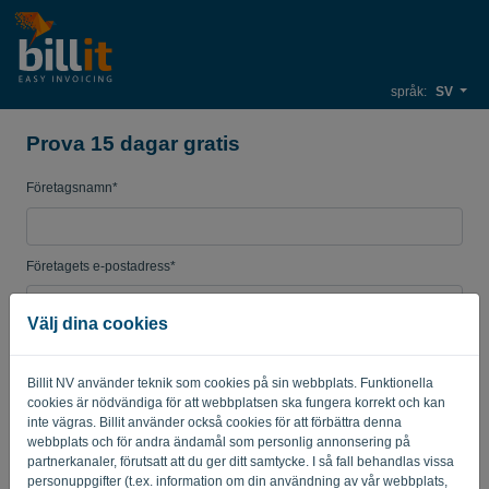
språk:
SV
Prova 15 dagar gratis
Företagsnamn*
Företagets e-postadress*
Välj dina cookies
Lösenord
Billit NV använder teknik som cookies på sin webbplats. Funktionella
cookies är nödvändiga för att webbplatsen ska fungera korrekt och kan
inte vägras. Billit använder också cookies för att förbättra denna
Land
webbplats och för andra ändamål som personlig annonsering på
partnerkanaler, förutsatt att du ger ditt samtycke. I så fall behandlas vissa
personuppgifter (t.ex. information om din användning av vår webbplats,