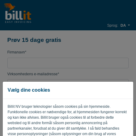
Sprog:
DA
Prøv 15 dage gratis
Firmanavn*
Virksomhedens e-mailadresse*
Vælg dine cookies
Adgangskode
Billit NV bruger teknologier såsom cookies på sin hjemmeside.
Funktionelle cookies er nødvendige for, at hjemmesiden fungerer korrekt
og kan ikke afvises. Billit bruger også cookies til at forbedre dette
Land
websted og til andre formål såsom personlig annoncering på
partnerkanaler, forudsat at du giver dit samtykke. I så fald behandles
visse personoplysninger (såsom oplysninger om din brug af vores