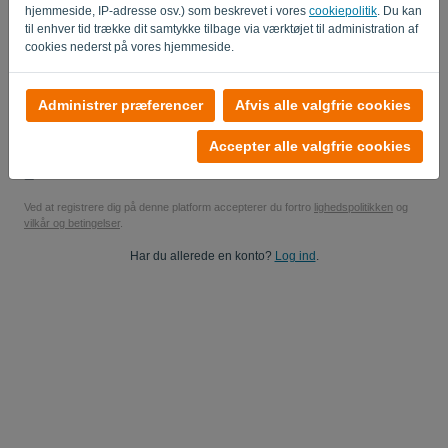
hjemmeside, IP-adresse osv.) som beskrevet i vores
cookiepolitik
. Du kan
Ja, du kan sende mig produktopdateringer..
til enhver tid trække dit samtykke tilbage via værktøjet til administration af
cookies nederst på vores hjemmeside.
Ja, du kan sende mig markedsføringsopdateringer.
Start din gratis prøveperiode
Administrer præferencer
Afvis alle valgfrie cookies
Intet kreditkort kræves
Accepter alle valgfrie cookies
Ingen strenge vedhæftede! 100% forpligtelsesfri
Dine data er 100% sikre
Ved at registrere dig på denne platform accepterer du fortro
lighedspolitikken
og
vilkår og betingelser
.
Har du allerede en konto?
Log ind
.