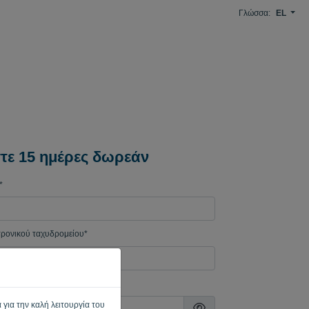
Γλώσσα:
EL
τε 15 ημέρες δωρεάν
*
τρονικού ταχυδρομείου*
ασης
 για την καλή λειτουργία του