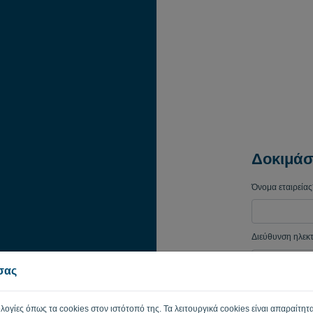
Δοκιμάσ
Όνομα εταιρείας
Διεύθυνση ηλεκ
 σας
Κωδικός πρόσβ
ολογίες όπως τα cookies στον ιστότοπό της. Τα λειτουργικά cookies είναι απαραίτητα