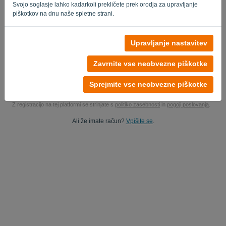
Svojo soglasje lahko kadarkoli prekličete prek orodja za upravljanje
Ja, lahko študirate moje izdelke..
piškotkov na dnu naše spletne strani.
Da, lahko mi pošljete marketinške posodobitve.
Upravljanje nastavitev
Začnite brezplačno preizkusno različico
Zavrnite vse neobvezne piškotke
Kreditna kartica ni potrebna
Brez priključenih vrvic! 100% brez obveznosti
Sprejmite vse neobvezne piškotke
Vaši podatki so 100% varni
Z registracijo na tej platformi se strinjate s
politiko zasebnosti
in
pogoji poslovanja
.
Ali že imate račun?
Vpišite se
.