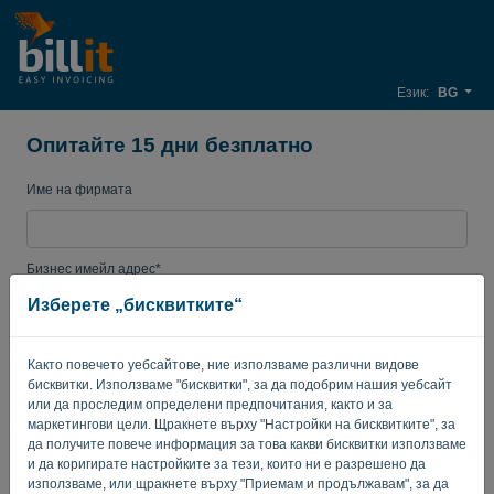
Език:
BG
Опитайте 15 дни безплатно
Име на фирмата
Бизнес имейл адрес*
Изберете „бисквитките“
Парола
Както повечето уебсайтове, ние използваме различни видове
бисквитки. Използваме "бисквитки", за да подобрим нашия уебсайт
или да проследим определени предпочитания, както и за
маркетингови цели. Щракнете върху "Настройки на бисквитките", за
Държава
да получите повече информация за това какви бисквитки използваме
и да коригирате настройките за тези, които ни е разрешено да
използваме, или щракнете върху "Приемам и продължавам", за да