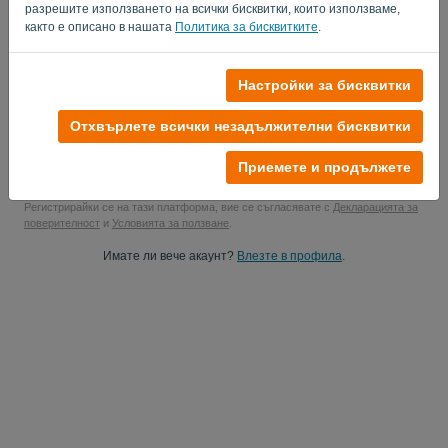
разрешите използването на всички бисквитки, които използваме,
Свържете се с мен за актуализации.
както е описано в нашата
Политика за бисквитките
.
Да, можете да ми изпращате маркетингови актуализации.
Настройки за бисквитки
Започнете безплатната си пробна версия
Отхвърлете всички незадължителни бисквитки
Не се изисква кредитна карта
Няма прикрепени низи! 100% без ангажименти
Приемете и продължете
Вашите данни са 100% защитени
Регистрирайки се на тази платформа, вие се съгласявате с
Декларацията за
поверителност
и
Условията за ползване
.
Имате ли вече акаунт?
Влезте в профила
.