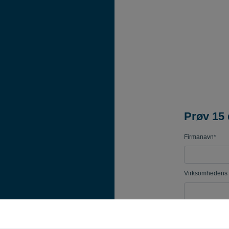
Prøv 15 
Firmanavn*
Virksomhedens 
Adgangskode