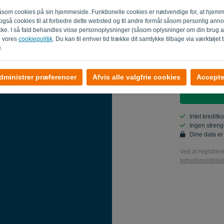
 såsom cookies på sin hjemmeside. Funktionelle cookies er nødvendige for, at hjem
Land
er også cookies til at forbedre dette websted og til andre formål såsom personlig ann
ykke. I så fald behandles visse personoplysninger (såsom oplysninger om din brug 
i vores
cookiepolitik
. Du kan til enhver tid trække dit samtykke tilbage via værktøjet t
.
Ja, du kan 
Ja, du kan 
dministrer præferencer
Afvis alle valgfrie cookies
Accepter
Intet kreditk
Ingen streng
Dine data er
Ved at registrer
lighedspolitikke