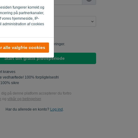
mesiden fungerer korrekt og
oncering på partnerkanaler,
af vores hjemmeside, IP-
il administration af cookies
sende mig produktopdateringer..
sende mig markedsføringsopdateringer.
 alle valgfrie cookies
Start din gratis prøveperiode
ort kræves
e vedhæftede! 100% forpligtelsesfri
 100% sikre
e dig på denne platform accepterer du fortro
n
og
vilkår og betingelser
.
Har du allerede en konto?
Log ind
.