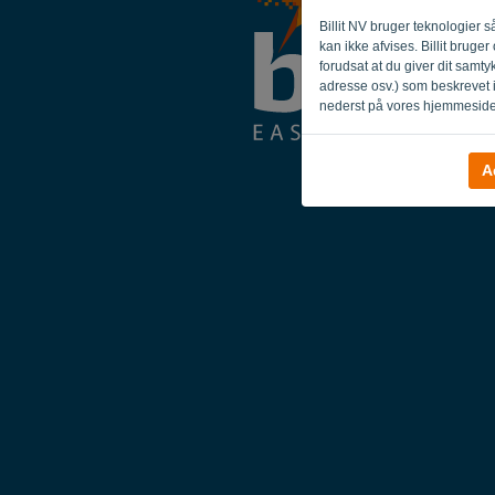
Billit NV bruger teknologier
kan ikke afvises. Billit brug
forudsat at du giver dit samt
adresse osv.) som beskrevet 
nederst på vores hjemmeside
A