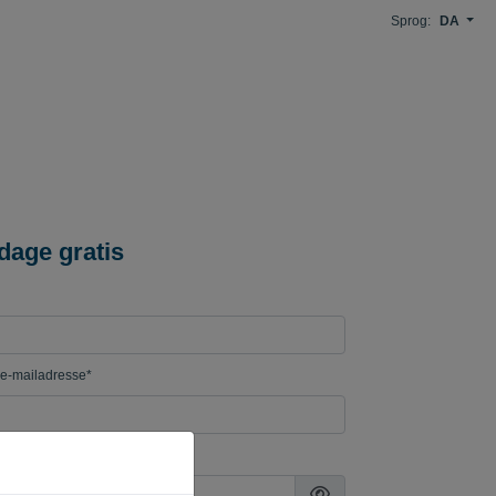
Sprog:
DA
dage gratis
e-mailadresse*