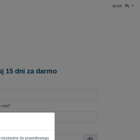
Język:
PL
j 15 dni za darmo
-mail*
e są niezbędne do prawidłowego