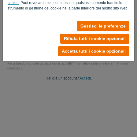
cookie
. Puoi revocare il tuo consenso in qualsiasi momento tramite lo
Sì, potrebbe inviare gli aggiornamenti del mio prodotto..
strumento di gestione dei cookie nella parte inferiore del nostro sito Web.
Sì, puoi inviarmi aggiornamenti di marketing.
Gestisci le preferenze
Inizia la tua prova gratuita
Rifiuta tutti i cookie opzionali
Carta di credito non richiesta
Senza vincoli! 100% senza impegno
Accetta tutti i cookie opzionali
I tuoi dati sono sicuri al 100%
Registrandoti su questa piattaforma, accetti l'
Informativa sulla privacy
e
i Termini e
condizioni
.
Hai già un account?
Accedi
.