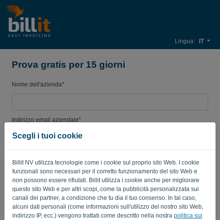
Lingua:
IT
Prova gratis per 15 giorni
Nome dell'azienda*
Indirizzo email aziendale*
Scegli i tuoi cookie
Password
Billit NV utilizza tecnologie come i cookie sul proprio sito Web. I cookie
funzionali sono necessari per il corretto funzionamento del sito Web e
non possono essere rifiutati. Billit utilizza i cookie anche per migliorare
questo sito Web e per altri scopi, come la pubblicità personalizzata sui
Paese
canali dei partner, a condizione che tu dia il tuo consenso. In tal caso,
alcuni dati personali (come informazioni sull'utilizzo del nostro sito Web,
indirizzo IP, ecc.) vengono trattati come descritto nella nostra
politica sui