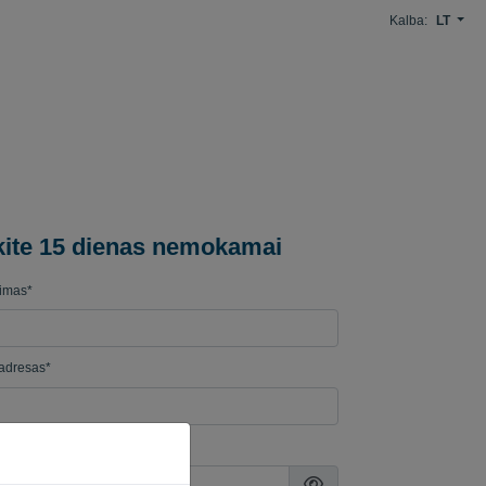
Kalba:
LT
kite 15 dienas nemokamai
imas*
 adresas*