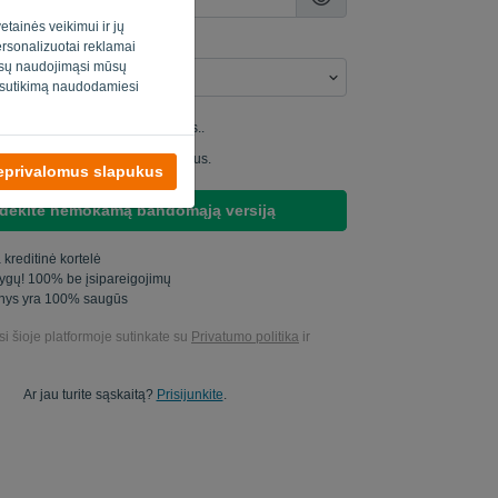
etainės veikimui ir jų
personalizuotai reklamai
jūsų naudojimąsi mūsų
o sutikimą naudodamiesi
iu studijuoti mano produktų datas..
 siųsti man rinkodaros atnaujinimus.
neprivalomus slapukus
dėkite nemokamą bandomąją versiją
 kreditinė kortelė
tygų! 100% be įsipareigojimų
nys yra 100% saugūs
i šioje platformoje sutinkate su
Privatumo politika
ir
Ar jau turite sąskaitą?
Prisijunkite
.