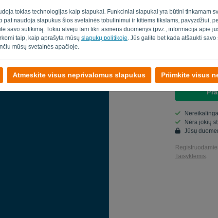
udoja tokias technologijas kaip slapukai. Funkciniai slapukai yra būtini tinkamam sv
Šalis
taip pat naudoja slapukus šios svetainės tobulinimui ir kitiems tikslams, pavyzdžiui, 
ite savo sutikimą. Tokiu atveju tam tikri asmens duomenys (pvz., informacija apie 
varkomi taip, kaip aprašyta mūsų
slapukų politikoje
. Jūs galite bet kada atšaukti sav
nčiu mūsų svetainės apačioje.
Taip, aš gal
Taip, galite
Atmeskite visus neprivalomus slapukus
Priimkite visus 
Pra
Nereikalinga
Nėra jokių s
Jūsų duome
Registruodamies
Taisyklėmis
.