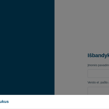
Išbandy
Įmonės pavadin
Verslo el. pašto
Slaptažodis
pukus