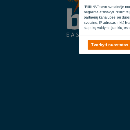
“Billit NV” savo svetainėje na
negalima atsisakyti. “Billit” 
partnerių kanaluose, jei duos
svetaine, IP adresas ir kt.) t
slapukų valdymo įrankiu, esa
Tvarkyti nuostatas