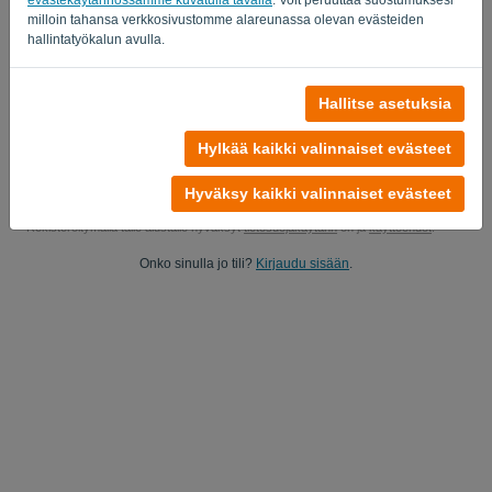
milloin tahansa verkkosivustomme alareunassa olevan evästeiden
Kyllä, voit lähettää minulle tuotepäivitykset..
hallintatyökalun avulla.
Kyllä, voit lähettää minulle markkinointipäivityksiä.
Hallitse asetuksia
Aloita ilmainen kokeilujakso
Hylkää kaikki valinnaiset evästeet
Luottokorttia ei vaadita
Ei ehtoja! 100% sitoutumaton
Tietosi ovat 100% turvassa
Hyväksy kaikki valinnaiset evästeet
Rekisteröitymällä tälle alustalle hyväksyt
tietosuojakäytänn
ön ja
käyttöehdot
.
Onko sinulla jo tili?
Kirjaudu sisään
.