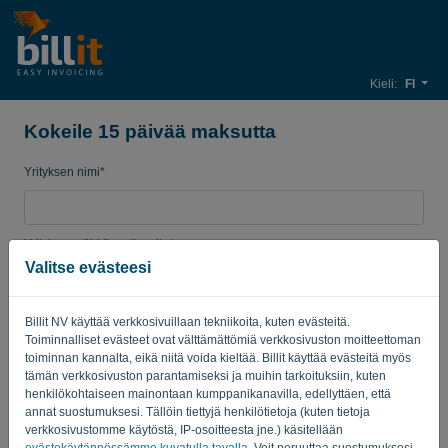
Kieli:
FI
Kokeile 15 päivää maksutta
Yrityksen nimi*
Yrityksen sähköpostiosoite*
Valitse evästeesi
Salasana
Billit NV käyttää verkkosivuillaan tekniikoita, kuten evästeitä.
Toiminnalliset evästeet ovat välttämättömiä verkkosivuston moitteettoman
toiminnan kannalta, eikä niitä voida kieltää. Billit käyttää evästeitä myös
tämän verkkosivuston parantamiseksi ja muihin tarkoituksiin, kuten
Maa
henkilökohtaiseen mainontaan kumppanikanavilla, edellyttäen, että
annat suostumuksesi. Tällöin tiettyjä henkilötietoja (kuten tietoja
verkkosivustomme käytöstä, IP-osoitteesta jne.) käsitellään
evästekäytännössämme kuvatulla tavalla
. Voit peruuttaa suostumuksesi