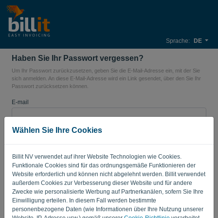
Sprache:
DE
Haben Sie Ihr Passwort vergessen?
Um Ihr Passwort zurückzusetzen, geben Sie die E-Mail-Adresse ein, mit der Sie
sich anmelden. An diese E-Mail-Adresse wird ein Link gesendet, über den Sie Ihr
Passwort zurücksetzen können.
E-mail
Wählen Sie Ihre Cookies
LINK SENDEN
Billit NV verwendet auf ihrer Website Technologien wie Cookies.
Funktionale Cookies sind für das ordnungsgemäße Funktionieren der
Zurück zum Login
Website erforderlich und können nicht abgelehnt werden. Billit verwendet
außerdem Cookies zur Verbesserung dieser Website und für andere
Privacy Policy
Terms of Service
-
.
Zwecke wie personalisierte Werbung auf Partnerkanälen, sofern Sie Ihre
Einwilligung erteilen. In diesem Fall werden bestimmte
personenbezogene Daten (wie Informationen über Ihre Nutzung unserer
Website, IP-Adresse usw.) gemäß unserer
Cookie-Richtlinie
verarbeitet.