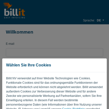
Sprache:
DE
Willkommen
E-mail
Passwort
Wählen Sie Ihre Cookies
Billit NV verwendet auf ihrer Website Technologien wie Cookies.
Merken
Passwort vergessen?
Funktionale Cookies sind für das ordnungsgemäße Funktionieren der
Website erforderlich und können nicht abgelehnt werden. Billit verwendet
außerdem Cookies zur Verbesserung dieser Website und für andere
ANMELDEN
Zwecke wie personalisierte Werbung auf Partnerkanälen, sofern Sie Ihre
Einwilligung erteilen. In diesem Fall werden bestimmte
personenbezogene Daten (wie Informationen über Ihre Nutzung unserer
Website, IP-Adresse usw.) gemäß unserer
Cookie-Richtlinie
verarbeitet.