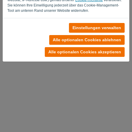
Sie können Ihre Einwilligung jederzeit über das Cookie-Management-
Tool am unteren Rand unserer Website widerrufen.
Noch keinen Account?
Einstellungen verwalten
Jetzt kostenlos testen
Alle optionalen Cookies ablehnen
Datenschutzrichtlinie
-
Allgemeine Geschäftsbedingungen
Alle optionalen Cookies akzeptieren