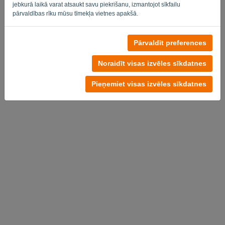
jebkurā laikā varat atsaukt savu piekrišanu, izmantojot sīkfailu
pārvaldības rīku mūsu tīmekļa vietnes apakšā.
Pārvaldīt preferences
Nav konta?
Izmēģiniet bez maksas tūlīt
Noraidīt visas izvēles sīkdatnes
Privātuma politika
-
Noteikumi un nosacījumi
Pieņemiet visas izvēles sīkdatnes