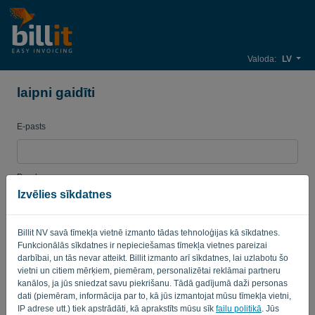
Valoda:
LV
laipni gaidīti
E-pasts
Parole
Izvēlies sīkdatnes
Billit NV savā tīmekļa vietnē izmanto tādas tehnoloģijas kā sīkdatnes.
Atgādināt
Aizmirsta parole?
Funkcionālās sīkdatnes ir nepieciešamas tīmekļa vietnes pareizai
darbībai, un tās nevar atteikt. Billit izmanto arī sīkdatnes, lai uzlabotu šo
PIERAKSTĪTIES
vietni un citiem mērķiem, piemēram, personalizētai reklāmai partneru
kanālos, ja jūs sniedzat savu piekrišanu. Tādā gadījumā daži personas
dati (piemēram, informācija par to, kā jūs izmantojat mūsu tīmekļa vietni,
IP adrese utt.) tiek apstrādāti, kā aprakstīts mūsu sīk
failu politikā
. Jūs