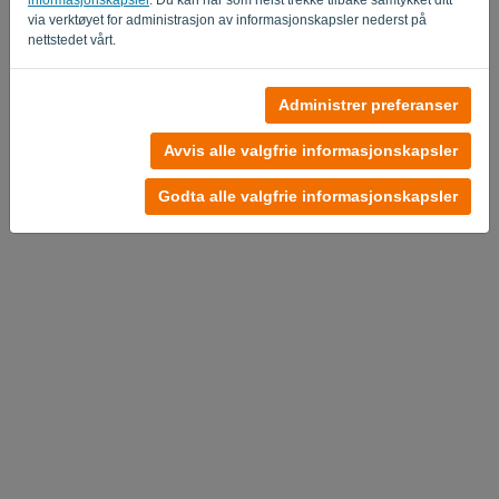
via verktøyet for administrasjon av informasjonskapsler nederst på
nettstedet vårt.
Ingen konto?
Administrer preferanser
Prøv det nå
Avvis alle valgfrie informasjonskapsler
Personvernerklæring
-
Vilkår og betingelser
Godta alle valgfrie informasjonskapsler