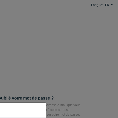
Langue:
FR
ublié votre mot de passe ?
er votre mot de passe, saisissez l'adresse e-mail que vous
us connecter. Un lien sera envoyé à cette adresse
s pourrez l’utiliser pour réinitialiser votre mot de passe.