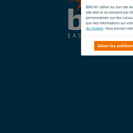
Billit NV utilise sur son sit
site web et ne peuvent pas êtr
personnalisée sur des canaux
que des informations sur votre
de cookies
. Vous pouvez reti
Gérer les préfére