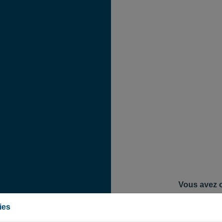
Vous avez o
Pour réinitialis
ies
utilisez pour vo
électronique. Vou