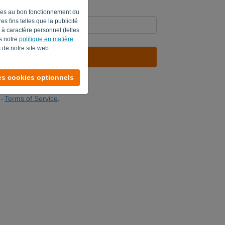
aires au bon fonctionnement du
s fins telles que la publicité
à caractère personnel (telles
ns notre
politique en matière
 de notre site web.
ENVOYER LE LIEN
es cookies optionnels
onnexion
Terms of Service
-
.