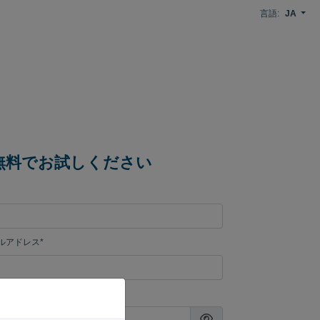
言語:
JA
間無料でお試しください
ルアドレス*