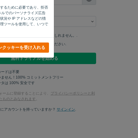
機能するために必要であり、拒否
ャネルでのパーソナライズ広告
況や IP アドレスなどの情
理ツールを使用して、いつで
私の製品アップデートを学ぶかもしれません。.
ケティングの最新情報を送ってください.
ンクッキーを受け入れる
無料トライアルを始める
カードは不要
ません！100% コミットメントフリー
タは 100% 安全です
ォームに登録することにより、
プライバシーポリシーと利
たものとみなされます
。
でにアカウントを持っていますか？
サインイン
.