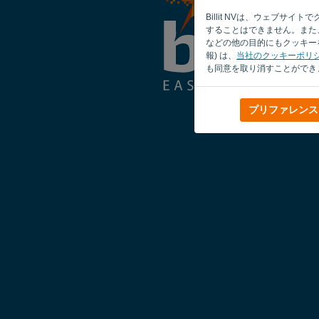
Billit NVは、ウェブ
することはできません。また、
などの他の目的にもクッキーを
報) は、
当社のクッキーポリ
も同意を取り消すことができ
プリファレンス