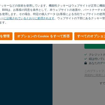
サイトでクッキーなどの技術を使用しています。機能性クッキーはウェブサイトが正常に
カントリー
Billitは、お客様の同意を条件として、本ウェブサイトの改善や、パートナーチ
使用します。その場合、特定の個人データ (お客様による当社ウェブサイトの使用状
シーに記載されているとおりに処理されます
。ウェブサイトの下部にあるクッキー管
ます。
はい、彼は
はい、マー
を管理
オプションの Cookie をすべて拒否
すべてのオプショ
クレジット
紐は付いてい
あなたのデー
このプラットフ
用規約に同意し
す