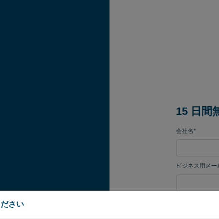
15 日
会社名*
ビジネス用メー
[パスワード]
ください