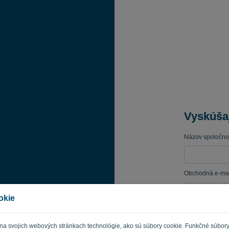
Vyskúša
Názov spoločnos
Obchodná e-mai
okie
Heslo
 na svojich webových stránkach technológie, ako sú súbory cookie. Funkčné súbor