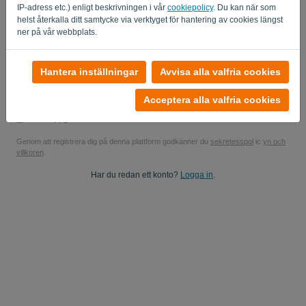
IP-adress etc.) enligt beskrivningen i vår
cookiepolicy
. Du kan när som
Ja, du kan skicka mina produktuppdateringar..
helst återkalla ditt samtycke via verktyget för hantering av cookies längst
ner på vår webbplats.
Ja, du kan skicka mig marknadsföringsuppdateringar.
Starta din kostnadsfria provperiod
Hantera inställningar
Avvisa alla valfria cookies
Inget kreditkort krävs
Acceptera alla valfria cookies
Inga strängar bifogade! 100% engagemangsfritt
Dina uppgifter är 100% säkra
Genom att registrera dig på denna plattform godkänner du
sekretesspol
ic
yn och
villkoren
.
Har du redan ett konto?
Logga in
.