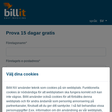
språk:
SV
Prova 15 dagar gratis
Företagsnamn*
Företagets e-postadress*
Välj dina cookies
Lösenord
Billit NV använder teknik som cookies på sin webbplats. Funktionella
cookies är nödvändiga för att webbplatsen ska fungera korrekt och kan
inte vägras. Billit använder också cookies för att förbättra denna
Land
webbplats och för andra ändamål som personlig annonsering på
partnerkanaler, förutsatt att du ger ditt samtycke. I så fall behandlas vissa
personuppgifter (t.ex. information om din användning av vår webbplats,